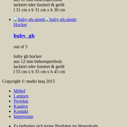
lackiert oder furniert & geölt
l 31 cm x b 31 cm x h 30 cm
Hocker
huby_gh
out of 5
huby gh hocker
aus 12 mm birkensperrholz
lackiert oder furniert & geölt
l 55 cm x b 35 cm x h 45 cm
Copyright © studio buq 2015
Möbel
Lampen
Projekte
Katalog
Kontakt
Impressum
Es befinden sich keine Produkte im Warenkorb.