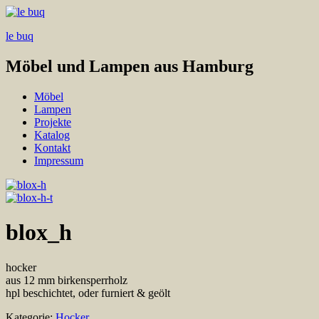
le buq
Möbel und Lampen aus Hamburg
Möbel
Lampen
Projekte
Katalog
Kontakt
Impressum
blox_h
hocker
aus 12 mm birkensperrholz
hpl beschichtet, oder furniert & geölt
Kategorie:
Hocker